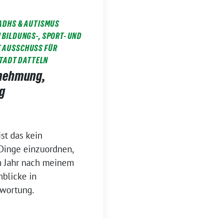
ADHS & AUTISMUS
BILDUNGS-, SPORT- UND
 AUSSCHUSS FÜR
STADT DATTELN
rnehmung,
g
st das kein
 Dinge einzuordnen,
in Jahr nach meinem
nblicke in
wortung.