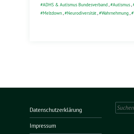
ADHS & Autismus Bundesverband
,
Autismus
,
Meltdown
,
Neurodiversität
,
Wahrnehmung
,
Suchen
Datenschutzerklärung
nach:
Impressum