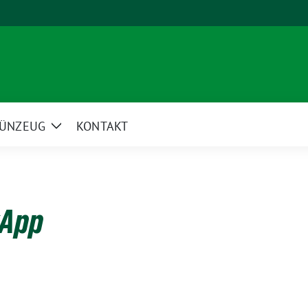
ÜNZEUG
KONTAKT
Zeige
Untermenü
kApp