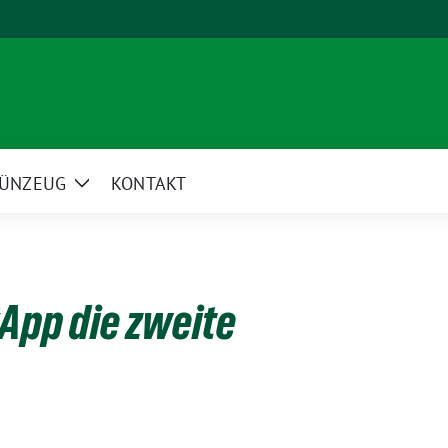
ÜNZEUG
KONTAKT
Zeige
Untermenü
kApp die zweite